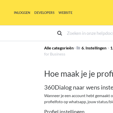
INLOGGEN
DEVELOPERS
WEBSITE
Alle categorieën
​>​
​6. Instellingen
​ > ​
​
for Business
Hoe maak je je pro
360Dialog naar wens inste
Wanneer je een account hebt gemaakt op 3
profielfoto op whatsapp, jouw status/bi
Profiel instellingen