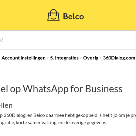
1. Account instellingen
​ > ​
​5. Integraties
​ > ​
​Overig
​ > ​
​360Dialog.com
fiel op WhatsApp for Business
llen
60Dialog, en Belco daarmee hebt gekoppeld is het tijd om je profie
ografie, korte samenvatting, en de overige gegevens.