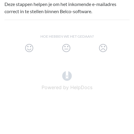
Deze stappen helpen je om het inkomende e-mailadres
correct in te stellen binnen Belco-software.
HOE HEBBEN WE HET GEDAAN?
(opens in a new tab)
Powered by HelpDocs
(opens in a new t