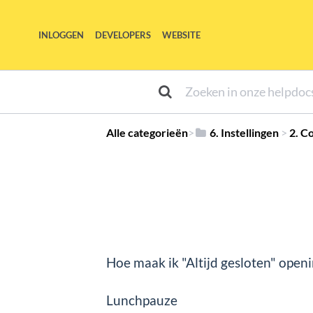
INLOGGEN
DEVELOPERS
WEBSITE
Alle categorieën
​>​
​6. Instellingen
​ > ​
​2. 
Hoe maak ik "Altijd gesloten" openi
Lunchpauze