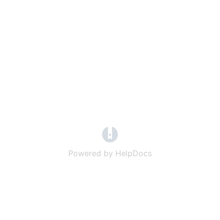
(opens in a new tab)
Powered by HelpDocs
(opens in a new t