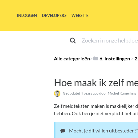
INLOGGEN
DEVELOPERS
WEBSITE
Alle categorieën
​>​
​6. Instellingen
​ > ​
​
Hoe maak ik zelf me
Geüpdatet
4 years ago
door Michel Kamerling
Zelf meldteksten maken is makkelijker d
hebben. Ook ben je niet verplicht het ui
Mocht je dit willen uitbesteden?