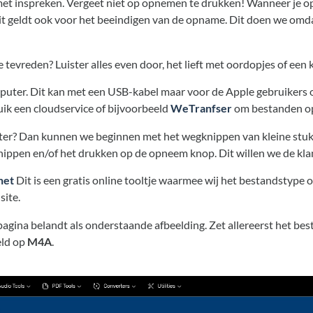
n met inspreken. Vergeet niet op opnemen te drukken! Wanneer je 
Dit geldt ook voor het beeindigen van de opname. Dit doen we om
e tevreden? Luister alles even door, het lieft met oordopjes of een
uter. Dit kan met een USB-kabel maar voor de Apple gebruikers o
ruik een cloudservice of bijvoorbeeld
WeTranfser
om bestanden op 
er? Dan kunnen we beginnen met het wegknippen van kleine stukj
ippen en/of het drukken op de opneem knop. Dit willen we de klant
net
Dit is een gratis online tooltje waarmee wij het bestandstype
site.
 pagina belandt als onderstaande afbeelding. Zet allereerst het b
eld op
M4A
.