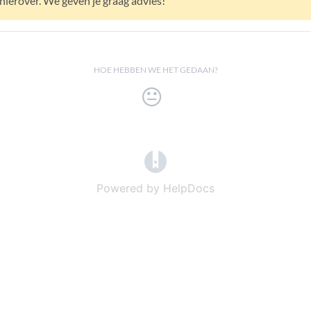
ierover. We geven je graag advies!
HOE HEBBEN WE HET GEDAAN?
(opens in a new tab)
Powered by HelpDocs
(opens in a new t