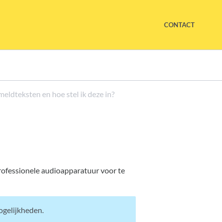
CONTACT
f meldteksten en hoe stel ik deze in?
professionele audioapparatuur voor te
ogelijkheden.