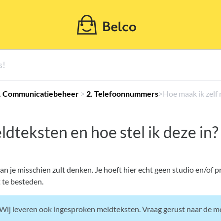
2. Communicatiebeheer
​ > ​
​2. Telefoonnummers
​>​ Hoe maak ik zel
ldteksten en hoe stel ik deze in?
an je misschien zult denken. Je hoeft hier echt geen studio en/of 
t te besteden.
 Wij leveren ook ingesproken meldteksten. Vraag gerust naar de m