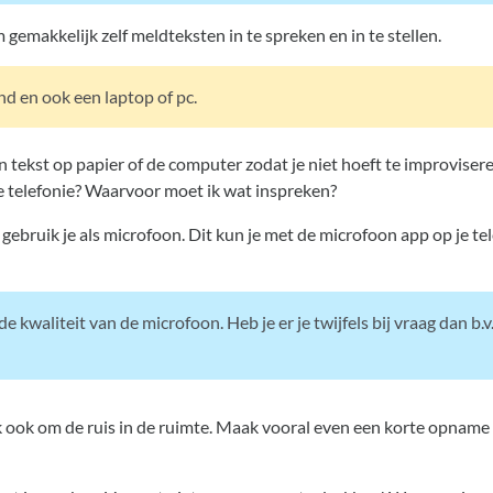
gemakkelijk zelf meldteksten in te spreken en in te stellen.
nd en ook een laptop of pc.
en tekst op papier of de computer zodat je niet hoeft te improvise
de telefonie? Waarvoor moet ik wat inspreken?
 gebruik je als microfoon. Dit kun je met de microfoon app op je te
e kwaliteit van de microfoon. Heb je er je twijfels bij vraag dan b.v.
nk ook om de ruis in de ruimte. Maak vooral even een korte opname