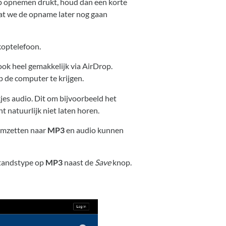
op opnemen drukt, houd dan een korte
dat we de opname later nog gaan
 koptelefoon.
ok heel gemakkelijk via AirDrop.
de computer te krijgen.
es audio. Dit om bijvoorbeeld het
 natuurlijk niet laten horen.
 omzetten naar
MP3
en audio kunnen
estandstype op
MP3
naast de
Save
knop.