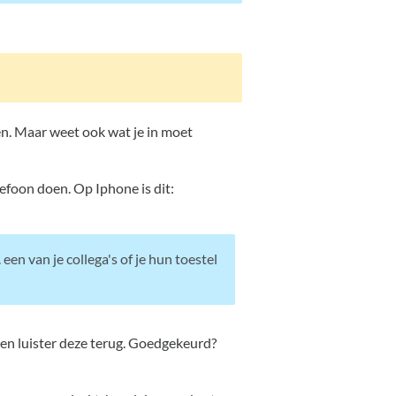
ren. Maar weet ook wat je in moet
lefoon doen. Op Iphone is dit:
 een van je collega's of je hun toestel
 en luister deze terug. Goedgekeurd?