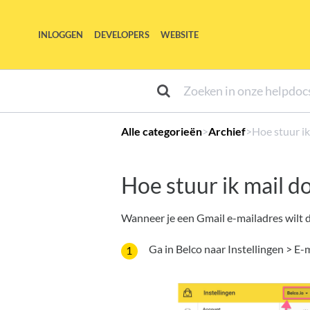
INLOGGEN
DEVELOPERS
WEBSITE
Alle categorieën
​>​
​Archief
​>​ Hoe stuur 
Hoe stuur ik mail d
Wanneer je een Gmail e-mailadres wilt d
Ga in Belco naar Instellingen > E-m