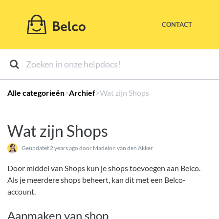
CONTACT
Alle categorieën
​>​
​Archief
​>​ Wat zijn Shops
Wat zijn Shops
Geüpdatet
2 years ago
door Madelon van den Akker
Door middel van Shops kun je shops toevoegen aan Belco.
Als je meerdere shops beheert, kan dit met een Belco-
account.
Aanmaken van shop