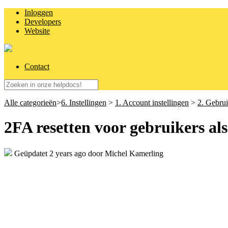
Inloggen
Developers
Website
Contact
Alle categorieën
​>​
​6. Instellingen
​ > ​
​1. Account instellingen
​ > ​
​2. Gebru
2FA resetten voor gebruikers al
Geüpdatet
2 years ago
door Michel Kamerling