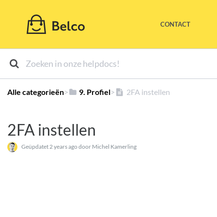
CONTACT
Alle categorieën
​>​
​9. Profiel
​>​
2FA instellen
2FA instellen
Geüpdatet
2 years ago
door Michel Kamerling