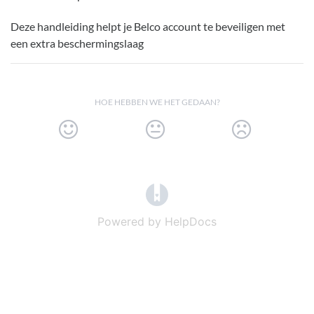
Deze handleiding helpt je Belco account te beveiligen met
een extra beschermingslaag
HOE HEBBEN WE HET GEDAAN?
(opens in a new tab)
Powered by HelpDocs
(opens in a new t