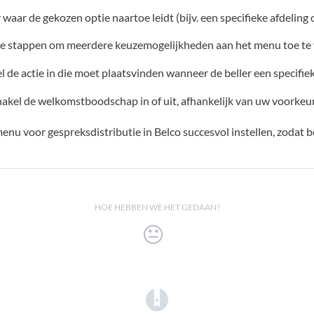
r waar de gekozen optie naartoe leidt (bijv. een specifieke afdeling
de stappen om meerdere keuzemogelijkheden aan het menu toe te
el de actie in die moet plaatsvinden wanneer de beller een specifiek 
hakel de welkomstboodschap in of uit, afhankelijk van uw voorkeur
nu voor gespreksdistributie in Belco succesvol instellen, zodat 
HOE HEBBEN WE HET GEDAAN?
(opens in a new tab)