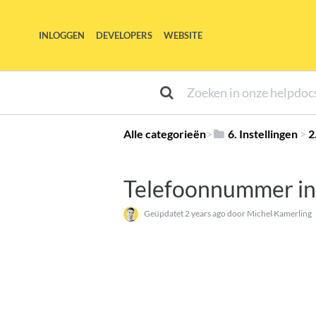
INLOGGEN
DEVELOPERS
WEBSITE
Alle categorieën
​>​
​6. Instellingen
​ > ​
​
Telefoonnummer in
Geüpdatet
2 years ago
door Michel Kamerling