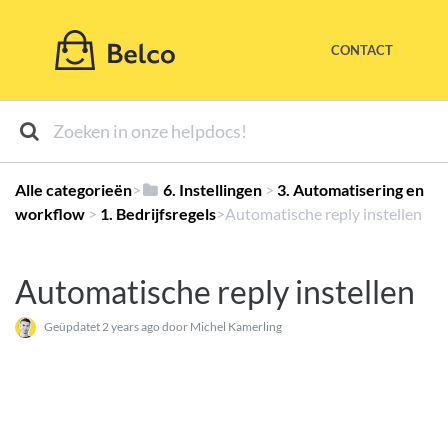
CONTACT
Alle categorieën
​>​
​6. Instellingen
​ > ​
​3. Automatisering en
workflow
​ > ​
​1. Bedrijfsregels
​>​ Automatische reply instellen
Automatische reply instellen
Geüpdatet
2 years ago
door Michel Kamerling