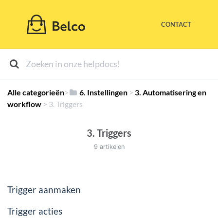
CONTACT
Alle categorieën
​>​
​6. Instellingen
​ > ​
​3. Automatisering en
workflow
​ > ​
​3. Triggers
3. Triggers
9 artikelen
Trigger aanmaken
Trigger acties