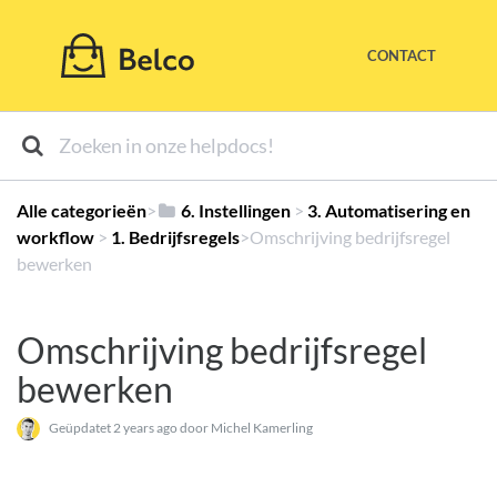
CONTACT
Alle categorieën
​>​
​6. Instellingen
​ > ​
​3. Automatisering en
workflow
​ > ​
​1. Bedrijfsregels
​>​ Omschrijving bedrijfsregel
bewerken
Omschrijving bedrijfsregel
bewerken
Geüpdatet
2 years ago
door Michel Kamerling