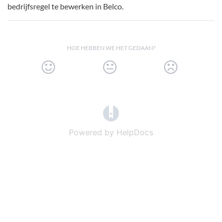
bedrijfsregel te bewerken in Belco.
HOE HEBBEN WE HET GEDAAN?
(opens in a new tab)
Powered by HelpDocs
(opens in a new t