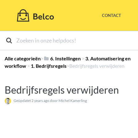
CONTACT
Alle categorieën
​>​
​6. Instellingen
​ > ​
​3. Automatisering en
workflow
​ > ​
​1. Bedrijfsregels
​>​ Bedrijfsregels verwijderen
Bedrijfsregels verwijderen
Geüpdatet
2 years ago
door Michel Kamerling